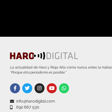
La actualidad de Haro y Rioja Alta como nunca antes la habías
“Porque otro periodismo es posible.”
info@harodigital.com
692 667 530