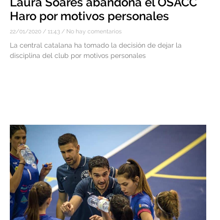
Laura Soares abandona el OSACC
Haro por motivos personales
22/01/2020
11:43
No hay comentarios
La central catalana ha tomado la decisión de dejar la
disciplina del club por motivos personales