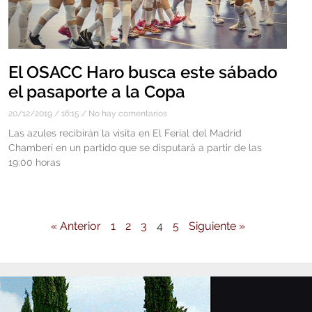
El OSACC Haro busca este sábado
el pasaporte a la Copa
20/12/2019
16:15
No hay comentarios
Las azules recibirán la visita en El Ferial del Madrid
Chamberí en un partido que se disputará a partir de las
19:00 horas
« Anterior
1
2
3
4
5
Siguiente »