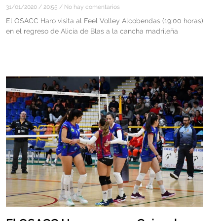
31/01/2020
20:55
No hay comentarios
El OSACC Haro visita al Feel Volley Alcobendas (19:00 horas)
en el regreso de Alicia de Blas a la cancha madrileña