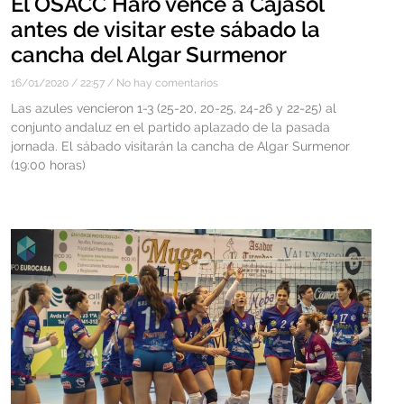
El OSACC Haro vence a Cajasol
antes de visitar este sábado la
cancha del Algar Surmenor
16/01/2020
22:57
No hay comentarios
Las azules vencieron 1-3 (25-20, 20-25, 24-26 y 22-25) al
conjunto andaluz en el partido aplazado de la pasada
jornada. El sábado visitarán la cancha de Algar Surmenor
(19:00 horas)