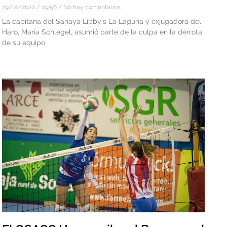
29/01/2020
09:56
No hay comentarios
La capitana del Sanaya Libby’s La Laguna y exjugadora del
Haro, María Schlegel, asumió parte de la culpa en la derrota
de su equipo