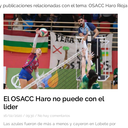
 y publicaciones relacionadas con el tema: OSACC Haro Rioja
El OSACC Haro no puede con el
líder
16/02/2020
09:30
No hay comentarios
Las azules fueron de más a menos y cayeron en Lobete por