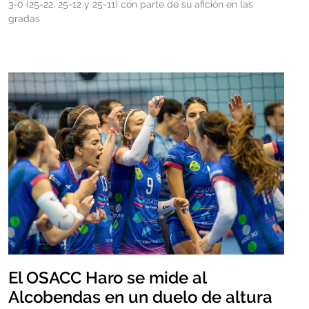
3-0 (25-22, 25-12 y 25-11) con parte de su afición en las
gradas
El OSACC Haro se mide al
Alcobendas en un duelo de altura