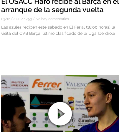
El OSACC Haro recibe al Barça en el
arranque de la segunda vuelta
03/01/2020
17:53
No hay comentarios
Las azules reciben este sábado en El Ferial (18:00 horas) la
visita del CVB Barça, último clasificado de la Liga Iberdrola