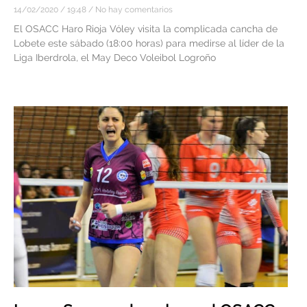
14/02/2020
19:48
No hay comentarios
El OSACC Haro Rioja Vóley visita la complicada cancha de
Lobete este sábado (18:00 horas) para medirse al líder de la
Liga Iberdrola, el May Deco Voleibol Logroño