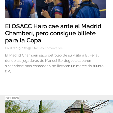
El OSACC Haro cae ante el Madrid
Chamberí, pero consigue billete
para la Copa
21/12/2019
22:45
No hay comentarios
El Madrid Chamberí sacó petróleo de su visita a El Ferial
donde las jugadoras de Manuel Berdegue acabaron
sintiéndose más cómodas y se llevaron un merecido triunfo
(1-3)
PUBLICIDAD