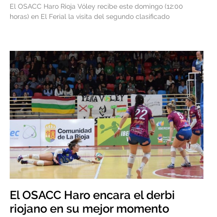
El OSACC Haro Rioja Vóley recibe este domingo (12:00
horas) en El Ferial la visita del segundo clasificado
El OSACC Haro encara el derbi
riojano en su mejor momento