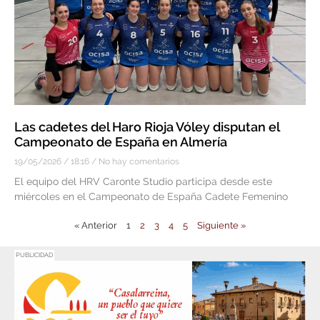
Las cadetes del Haro Rioja Vóley disputan el
Campeonato de España en Almería
19/05/2026
18:16
No hay comentarios
El equipo del HRV Caronte Studio participa desde este
miércoles en el Campeonato de España Cadete Femenino
« Anterior
1
2
3
4
5
Siguiente »
PUBLICIDAD