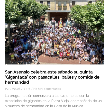
San Asensio celebra este sábado su quinta
‘Gigantada’ con pasacalles, bailes y comida de
hermandad
15/07/2026
13:56
No hay comentarios
La programación comenzará a las 10:30 horas con la
exposición de gigantes en la Plaza Vieja, acompañada de un
almuerzo de hermandad en la Casa de la Música