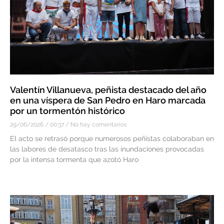
Valentín Villanueva, peñista destacado del año
en una víspera de San Pedro en Haro marcada
por un tormentón histórico
29/06/2026
00:37
No hay comentarios
El acto se retrasó porque numerosos peñistas colaboraban en
las labores de desatasco tras las inundaciones provocadas
por la intensa tormenta que azotó Haro