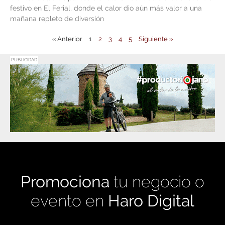
festivo en El Ferial, donde el calor dio aún más valor a una
mañana repleto de diversión
« Anterior
1
2
3
4
5
Siguiente »
PUBLICIDAD
Promociona
tu negocio o
evento en
Haro Digital