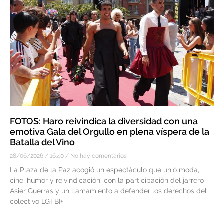
FOTOS: Haro reivindica la diversidad con una
emotiva Gala del Orgullo en plena víspera de la
Batalla del Vino
28/06/2026
16:40
No hay comentarios
La Plaza de la Paz acogió un espectáculo que unió moda,
cine, humor y reivindicación, con la participación del jarrero
Asier Guerras y un llamamiento a defender los derechos del
colectivo LGTBI+