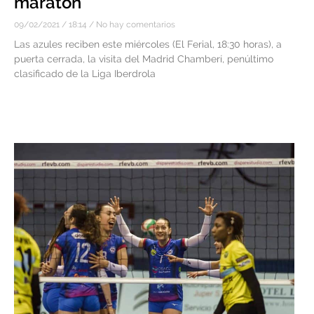
maratón
09/02/2021
18:14
No hay comentarios
Las azules reciben este miércoles (El Ferial, 18:30 horas), a
puerta cerrada, la visita del Madrid Chamberí, penúltimo
clasificado de la Liga Iberdrola