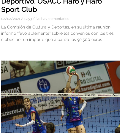
Deportivo, OSACC Haro y Haro
Sport Club
02/02/2021
17:53
No hay comentarios
La Comisión de Cultura y Deportes, en su última reunión,
informó “favorablemente” sobre los convenios con los tres
clubes por un importe que alcanza los 92.500 euros