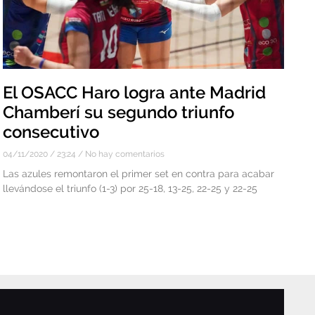
El OSACC Haro logra ante Madrid
Chamberí su segundo triunfo
consecutivo
04/11/2020
23:24
No hay comentarios
Las azules remontaron el primer set en contra para acabar
llevándose el triunfo (1-3) por 25-18, 13-25, 22-25 y 22-25