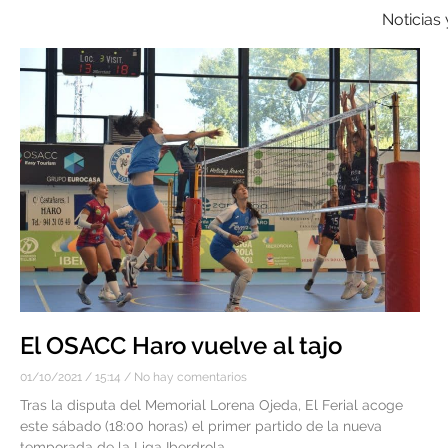
Noticias
El OSACC Haro vuelve al tajo
01/10/2021
15:14
No hay comentarios
Tras la disputa del Memorial Lorena Ojeda, El Ferial acoge
este sábado (18:00 horas) el primer partido de la nueva
temporada de la Liga Iberdrola