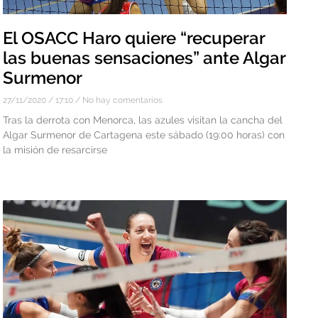
El OSACC Haro quiere “recuperar
las buenas sensaciones” ante Algar
Surmenor
27/11/2020
17:10
No hay comentarios
Tras la derrota con Menorca, las azules visitan la cancha del
Algar Surmenor de Cartagena este sábado (19:00 horas) con
la misión de resarcirse