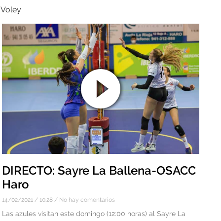
 Voley
DIRECTO: Sayre La Ballena-OSACC
Haro
14/02/2021
10:28
No hay comentarios
Las azules visitan este domingo (12:00 horas) al Sayre La