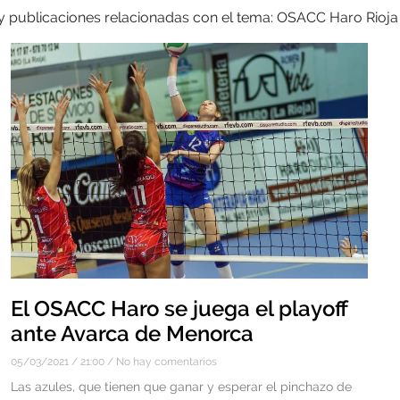
 y publicaciones relacionadas con el tema: OSACC Haro Rioja
El OSACC Haro se juega el playoff
ante Avarca de Menorca
05/03/2021
21:00
No hay comentarios
Las azules, que tienen que ganar y esperar el pinchazo de