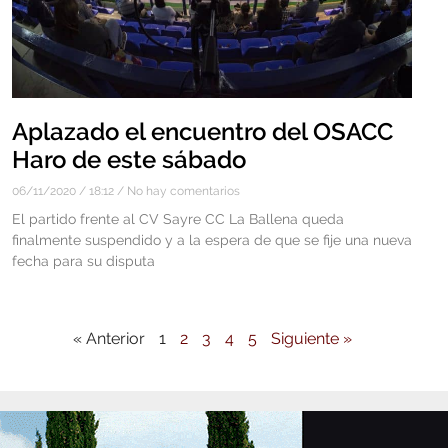
Aplazado el encuentro del OSACC
Haro de este sábado
06/11/2020
18:12
No hay comentarios
El partido frente al CV Sayre CC La Ballena queda
finalmente suspendido y a la espera de que se fije una nueva
fecha para su disputa
« Anterior
1
2
3
4
5
Siguiente »