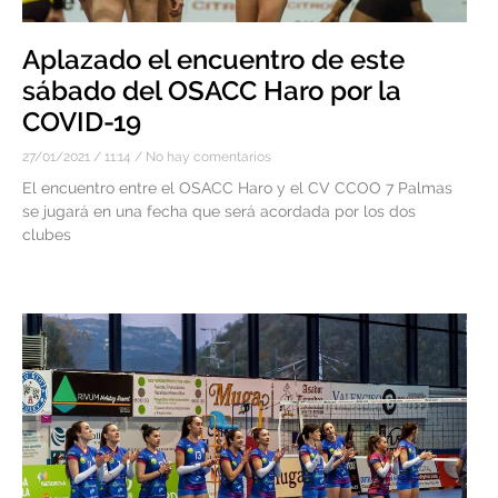
Aplazado el encuentro de este
sábado del OSACC Haro por la
COVID-19
27/01/2021
11:14
No hay comentarios
El encuentro entre el OSACC Haro y el CV CCOO 7 Palmas
se jugará en una fecha que será acordada por los dos
clubes