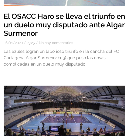
El OSACC Haro se lleva el triunfo en
un duelo muy disputado ante Algar
Surmenor
28/11/2020
23:25
No hay comentarios
Las azules logran un laborioso triunfo en la cancha del FC
Cartagena Algar Surmenor (1-3) que puso las cosas
complicadas en un duelo muy disputado