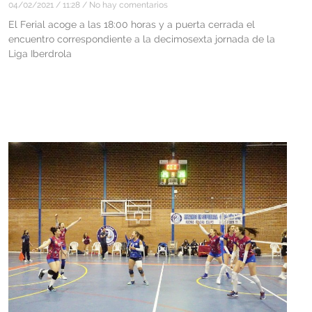
04/02/2021
11:28
No hay comentarios
El Ferial acoge a las 18:00 horas y a puerta cerrada el
encuentro correspondiente a la decimosexta jornada de la
Liga Iberdrola