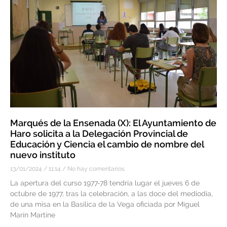
Marqués de la Ensenada (X): El Ayuntamiento de
Haro solicita a la Delegación Provincial de
Educación y Ciencia el cambio de nombre del
nuevo instituto
13/01/2024
11:14
No hay comentarios
La apertura del curso 1977-78 tendría lugar el jueves 6 de
octubre de 1977, tras la celebración, a las doce del mediodía,
de una misa en la Basílica de la Vega oficiada por Miguel
Marín Martíne