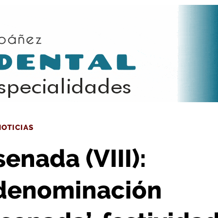
 de la Ensenada’, festividad de Santo Tomás y el balonmano
NOTICIAS
enada (VIII):
 denominación