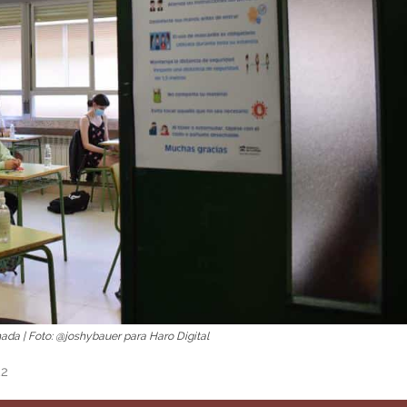
ada | Foto: @joshybauer para Haro Digital
12