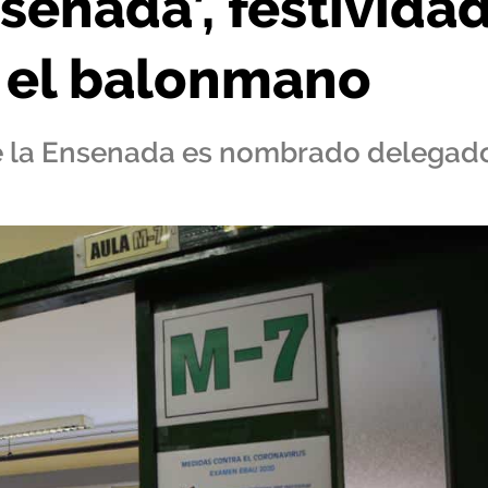
senada’, festivida
 el balonmano
 de la Ensenada es nombrado delegad