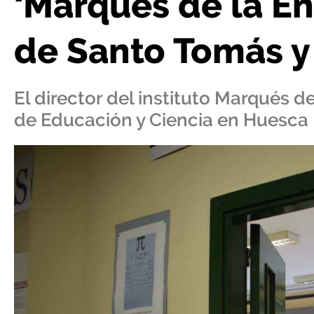
‘Marqués de la En
de Santo Tomás y
El director del instituto Marqués
de Educación y Ciencia en Huesca