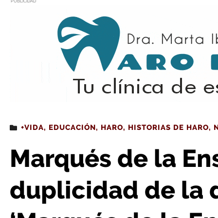
PUBLICIDAD
Estás leyendo
: Marqués de la Ensenada (VIII): duplicidad de la denominación ‘Marqués
+VIDA
,
EDUCACIÓN
,
HARO
,
HISTORIAS DE HARO
,
Marqués de la Ens
duplicidad de la