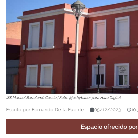
IES Manuel Bartolomé Cossío | Foto: @joshybauer para Haro Digital
Escrito por
Fernando De la Fuente
05/12/2023
10:
Espacio ofrecido po