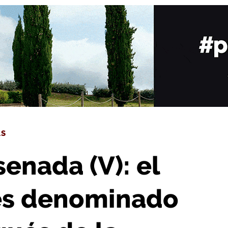
enominado oficialmente Marqués de la Ensenada
AS
enada (V): el
 es denominado