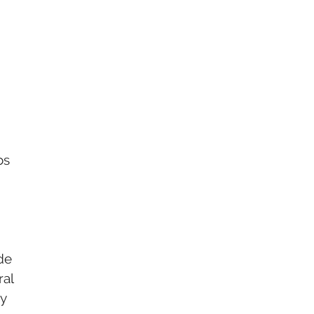
os
de
ral
 y