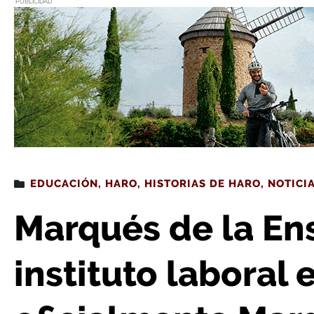
PUBLICIDAD
Estás leyendo
: Marqués de la Ensenada (V): el instituto laboral es d
EDUCACIÓN
,
HARO
,
HISTORIAS DE HARO
,
NOTICI
Marqués de la Ens
instituto laboral