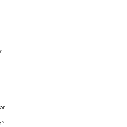
r
or
,
nº