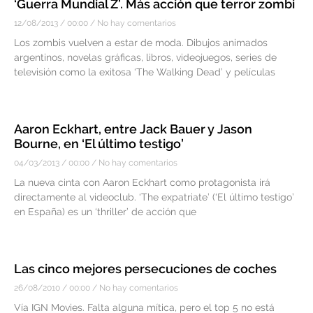
‘Guerra Mundial Z’. Más acción que terror zombi
12/08/2013
00:00
No hay comentarios
Los zombis vuelven a estar de moda. Dibujos animados
argentinos, novelas gráficas, libros, videojuegos, series de
televisión como la exitosa ‘The Walking Dead’ y películas
Aaron Eckhart, entre Jack Bauer y Jason
Bourne, en ‘El último testigo’
04/03/2013
00:00
No hay comentarios
La nueva cinta con Aaron Eckhart como protagonista irá
directamente al videoclub. ‘The expatriate’ (‘El último testigo’
en España) es un ‘thriller’ de acción que
Las cinco mejores persecuciones de coches
26/08/2010
00:00
No hay comentarios
Vía IGN Movies. Falta alguna mítica, pero el top 5 no está