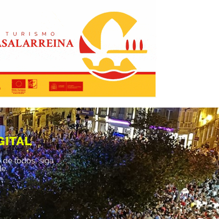
GITAL
 de todos, siga
le.