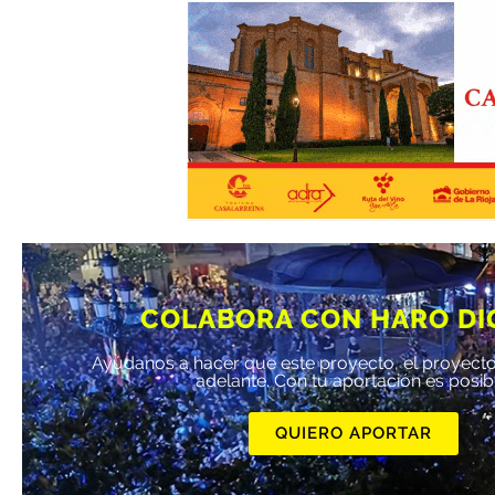
COLABORA CON HARO DI
Ayúdanos a hacer que este proyecto, el proyecto
adelante. Con tu aportación es posib
QUIERO APORTAR