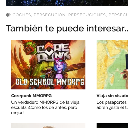
COCHES
,
PERSECUCION
,
PERSECUCIONES
,
PERSEC
También te puede interesar..
Corepunk MMORPG
Viaja sin visad
Un verdadero MMORPG de la vieja
Los pasaportes
escuela ¡Cómo los de antes, pero
abren ¿está el t
mejor!