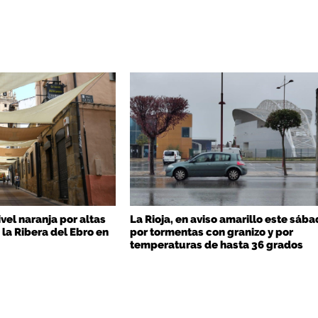
ivel naranja por altas
La Rioja, en aviso amarillo este sáb
la Ribera del Ebro en
por tormentas con granizo y por
temperaturas de hasta 36 grados