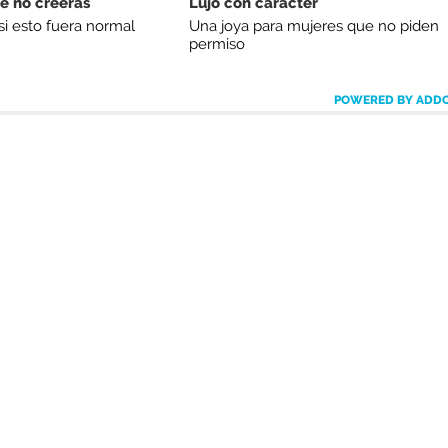
e no creerás
Lujo con carácter
si esto fuera normal
Una joya para mujeres que no piden
permiso
POWERED BY ADD