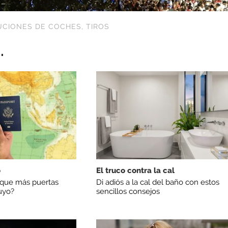
UCIONES DE COCHES
,
TIROS
.
o
El truco contra la cal
 que más puertas
Di adiós a la cal del baño con estos
uyo?
sencillos consejos