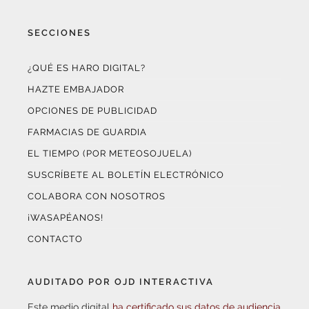
SECCIONES
¿QUÉ ES HARO DIGITAL?
HAZTE EMBAJADOR
OPCIONES DE PUBLICIDAD
FARMACIAS DE GUARDIA
EL TIEMPO (POR METEOSOJUELA)
SUSCRÍBETE AL BOLETÍN ELECTRÓNICO
COLABORA CON NOSOTROS
¡WASAPÉANOS!
CONTACTO
AUDITADO POR OJD INTERACTIVA
Este medio digital
ha certificado sus datos de audiencia
a través de
OJD Interactiva
con el apoyo del
Gobierno