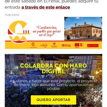
de este sábado en El Ferial, puedes adquirir tu
entrada
a través de este enlace
.
PUBLICIDAD
COLABORA CON HARO
DIGITAL
Ayúdanos a hacer que este proyecto, el proyecto
de todos, siga adelante. Con tu aportación es
posible.
QUIERO APORTAR