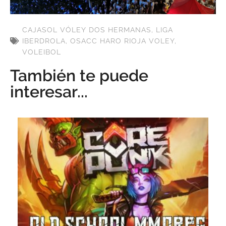
CAJASOL VÓLEY DOS HERMANAS
,
LIGA
IBERDROLA
,
OSACC HARO RIOJA VOLEY
,
VOLEIBOL
También te puede
interesar...