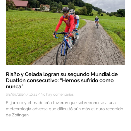
Riaño y Celada logran su segundo Mundial de
Duatlón consecutivo: “Hemos sufrido como
nunca”
09/09/2019
10:41
No hay comentarios
El jarrero y el madrileño tuvieron que sobreponerse a una
meteorología adversa que dificultó aún más el duro recorrido
de Zofingen