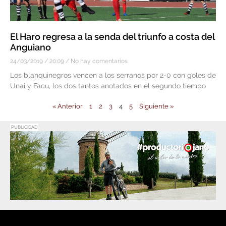
El Haro regresa a la senda del triunfo a costa del
Anguiano
24/03/2019
20:09
No hay comentarios
Los blanquinegros vencen a los serranos por 2-0 con goles de
Unai y Facu, los dos tantos anotados en el segundo tiempo
« Anterior
1
2
3
4
5
Siguiente »
PUBLICIDAD