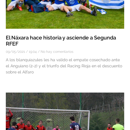
El Náxara hace historia y asciende a Segunda
RFEF
09/05/2021
19:04
No hay comentarios
A los blanquiazules les ha valido el empate cosechado ante
el Anguiano (2-2) y el triunfo del Racing Rioja en el descuento
sobre el Alfaro