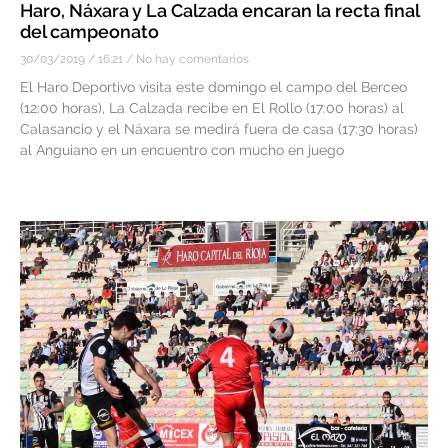
Haro, Náxara y La Calzada encaran la recta final
del campeonato
30/03/2019
16:21
No hay comentarios
El Haro Deportivo visita este domingo el campo del Berceo
(12:00 horas), La Calzada recibe en El Rollo (17:00 horas) al
Calasancio y el Náxara se medirá fuera de casa (17:30 horas)
al Anguiano en un encuentro con mucho en juego