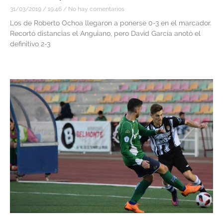
31/03/2019
19:46
No hay comentarios
Los de Roberto Ochoa llegaron a ponerse 0-3 en el marcador.
Recortó distancias el Anguiano, pero David García anotó el
definitivo 2-3