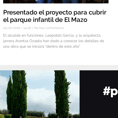
Presentado el proyecto para cubrir
el parque infantil de El Mazo
24/10/2018
14:48
No hay comentarios
El alcalde en funciones, Leopoldo García, y la arquitecta
jarrera Arantza Ozaeta han dado a conocer los detalles de
una obra que se iniciará “dentro de este año”