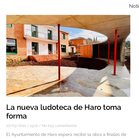
Noti
La nueva ludoteca de Haro toma
forma
10/03/2022
19:12
No hay comentarios
El Ayuntamiento de Haro espera recibir la obra a finales de