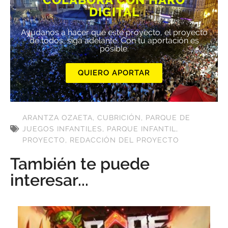
DIGITAL
Ayúdanos a hacer que este proyecto, el proyecto
de todos, siga adelante. Con tu aportación es
posible.
QUIERO APORTAR
ARANTZA OZAETA
,
CUBRICIÓN
,
PARQUE DE
JUEGOS INFANTILES
,
PARQUE INFANTIL
,
PROYECTO
,
REDACCIÓN DEL PROYECTO
También te puede
interesar...