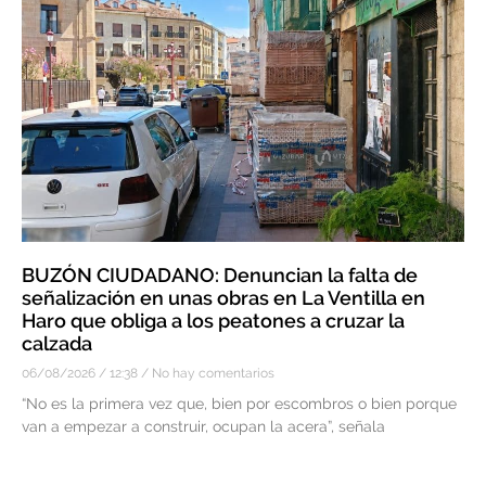
BUZÓN CIUDADANO: Denuncian la falta de
señalización en unas obras en La Ventilla en
Haro que obliga a los peatones a cruzar la
calzada
06/08/2026
12:38
No hay comentarios
“No es la primera vez que, bien por escombros o bien porque
van a empezar a construir, ocupan la acera”, señala