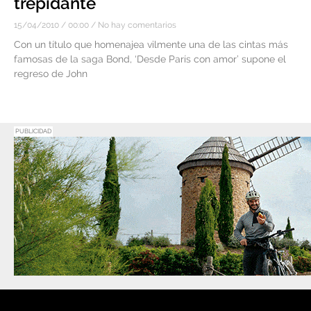
trepidante
15/04/2010
00:00
No hay comentarios
Con un título que homenajea vilmente una de las cintas más
famosas de la saga Bond, ‘Desde París con amor’ supone el
regreso de John
PUBLICIDAD