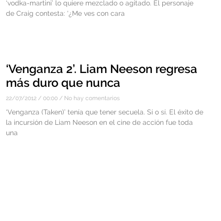
‘vodka-martini’ lo quiere mezclado o agitado. El personaje
de Craig contesta: ‘¿Me ves con cara
‘Venganza 2’. Liam Neeson regresa
más duro que nunca
22/07/2012
00:00
No hay comentarios
‘Venganza (Taken)’ tenía que tener secuela. Sí o sí. El éxito de
la incursión de Liam Neeson en el cine de acción fue toda
una