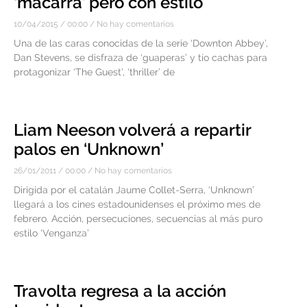
‘macarra’ pero con estilo
10/04/2015
00:00
No hay comentarios
Una de las caras conocidas de la serie ‘Downton Abbey’,
Dan Stevens, se disfraza de ‘guaperas’ y tío cachas para
protagonizar ‘The Guest’, ‘thriller’ de
Liam Neeson volverá a repartir
palos en ‘Unknown’
26/01/2011
00:00
No hay comentarios
Dirigida por el catalán Jaume Collet-Serra, ‘Unknown’
llegará a los cines estadounidenses el próximo mes de
febrero. Acción, persecuciones, secuencias al más puro
estilo ‘Venganza’
Travolta regresa a la acción