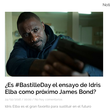
Noti
¿Es #BastilleDay el ensayo de Idris
Elba como próximo James Bond?
24/02/2016
00:00
No hay comentarios
Idris Elba es el gran favorito para sustituir en el futuro