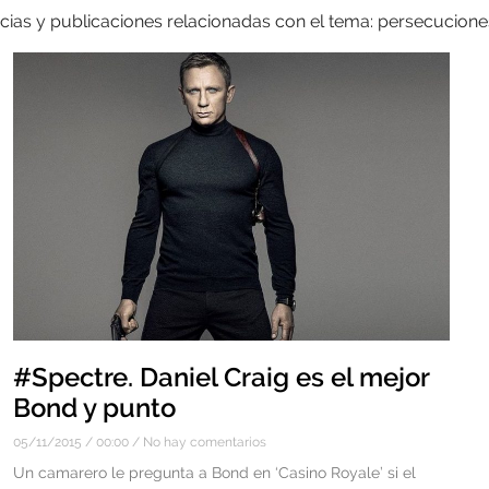
cias y publicaciones relacionadas con el tema: persecucione
#Spectre. Daniel Craig es el mejor
Bond y punto
05/11/2015
00:00
No hay comentarios
Un camarero le pregunta a Bond en ‘Casino Royale’ si el