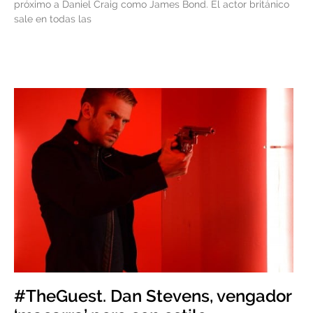
próximo a Daniel Craig como James Bond. El actor británico
sale en todas las
#TheGuest. Dan Stevens, vengador