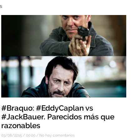
s
#Braquo: #EddyCaplan vs
#JackBauer. Parecidos más que
razonables
03/08/2015
00:00
No hay comentarios