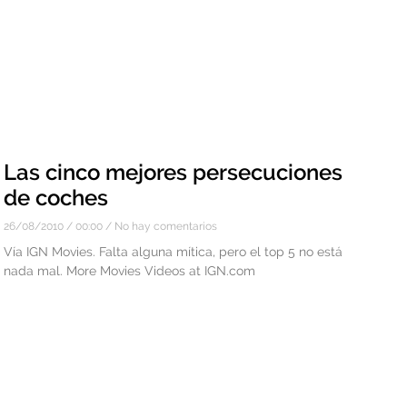
Las cinco mejores persecuciones
de coches
26/08/2010
00:00
No hay comentarios
Vía IGN Movies. Falta alguna mítica, pero el top 5 no está
nada mal. More Movies Videos at IGN.com