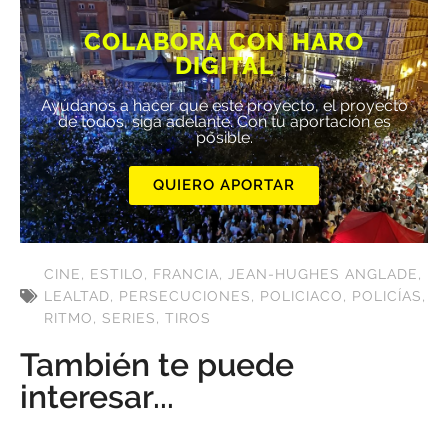
COLABORA CON HARO
DIGITAL
Ayúdanos a hacer que este proyecto, el proyecto
de todos, siga adelante. Con tu aportación es
posible.
QUIERO APORTAR
CINE
,
ESTILO
,
FRANCIA
,
JEAN-HUGHES ANGLADE
,
LEALTAD
,
PERSECUCIONES
,
POLICIACO
,
POLICÍAS
,
RITMO
,
SERIES
,
TIROS
También te puede
interesar...