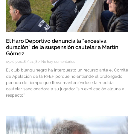
El Haro Deportivo denuncia la “excesiva
duración” de la suspensión cautelar a Martín
Gómez
05/03/2018
21:38
No hay comentarios
El club blanquinegro ha interpuesto un recurso ante el Comité
de Apelación de la RFEF porque no entiende el prolongado
periodo de tiempo que lleva manteniéndose la medida
cautelar sancionadora a su jugador “sin explicación alguna al
respecto”