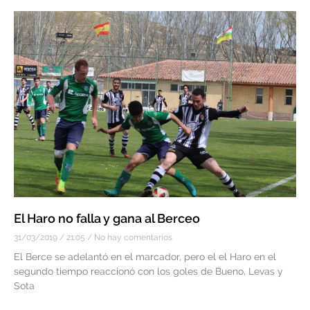
El Haro no falla y gana al Berceo
31/03/2019
21:05
No hay comentarios
El Berce se adelantó en el marcador, pero el el Haro en el
segundo tiempo reaccionó con los goles de Bueno, Levas y
Sota