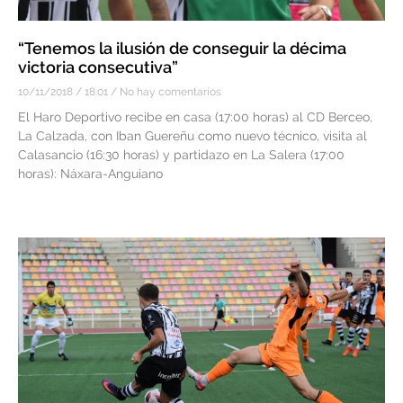
“Tenemos la ilusión de conseguir la décima
victoria consecutiva”
10/11/2018
18:01
No hay comentarios
El Haro Deportivo recibe en casa (17:00 horas) al CD Berceo,
La Calzada, con Iban Guereñu como nuevo técnico, visita al
Calasancio (16:30 horas) y partidazo en La Salera (17:00
horas): Náxara-Anguiano