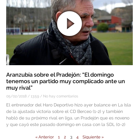
Aranzubía sobre el Pradejón: “El domingo
tenemos un partido muy complicado ante un
muy rival”
05/02/2018
13:59
No hay comentarios
El entrenador del Haro Deportivo hizo ayer balance en La Isla
de la ajustada victoria sobre el CD Berceo (1-2) y también
habló de su próximo rival en liga, un Pradejón que es noveno
y que cayó este pasado domingo en casa con la SDL (0-2)
« Anterior
1
2
3
4
Siguiente »