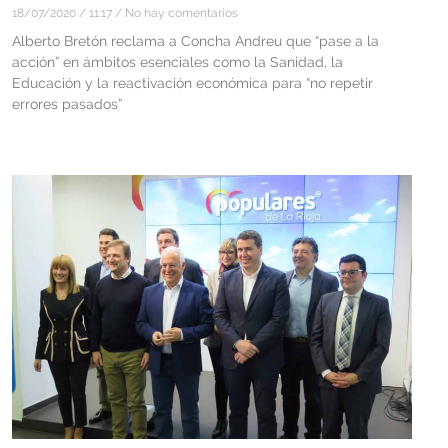
18/07/2020
11:17
No hay comentarios
Alberto Bretón reclama a Concha Andreu que “pase a la
acción” en ámbitos esenciales como la Sanidad, la
Educación y la reactivación económica para “no repetir
errores pasados”