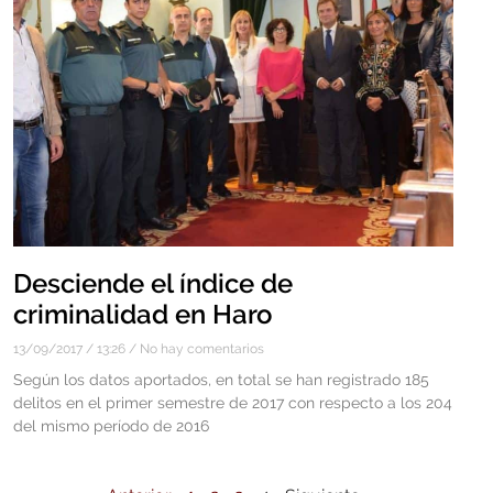
Desciende el índice de
criminalidad en Haro
13/09/2017
13:26
No hay comentarios
Según los datos aportados, en total se han registrado 185
delitos en el primer semestre de 2017 con respecto a los 204
del mismo período de 2016