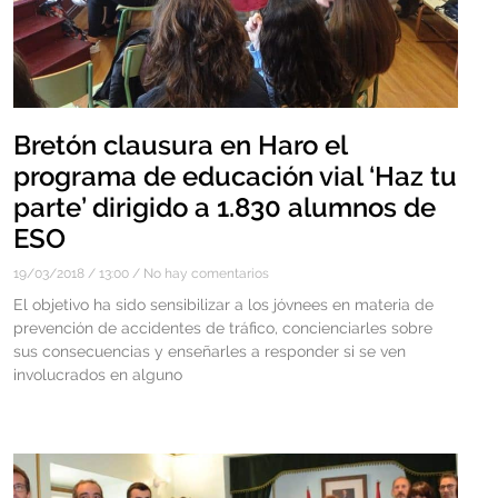
Bretón clausura en Haro el
programa de educación vial ‘Haz tu
parte’ dirigido a 1.830 alumnos de
ESO
19/03/2018
13:00
No hay comentarios
El objetivo ha sido sensibilizar a los jóvnees en materia de
prevención de accidentes de tráfico, concienciarles sobre
sus consecuencias y enseñarles a responder si se ven
involucrados en alguno