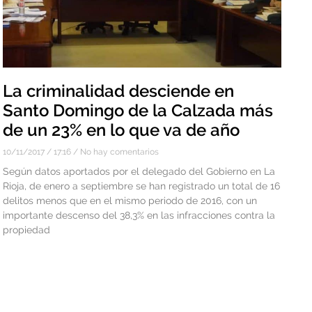
La criminalidad desciende en
Santo Domingo de la Calzada más
de un 23% en lo que va de año
10/11/2017
17:16
No hay comentarios
Según datos aportados por el delegado del Gobierno en La
Rioja, de enero a septiembre se han registrado un total de 16
delitos menos que en el mismo periodo de 2016, con un
importante descenso del 38,3% en las infracciones contra la
propiedad