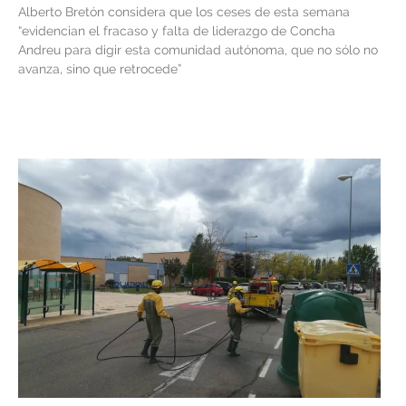
Alberto Bretón considera que los ceses de esta semana
“evidencian el fracaso y falta de liderazgo de Concha
Andreu para digir esta comunidad autónoma, que no sólo no
avanza, sino que retrocede”