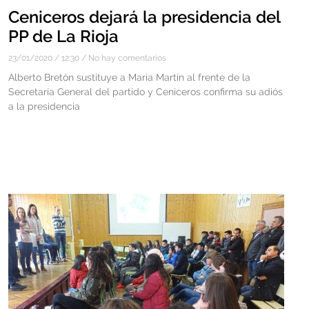
Ceniceros dejará la presidencia del
PP de La Rioja
23/01/2020
12:30
No hay comentarios
Alberto Bretón sustituye a María Martín al frente de la
Secretaría General del partido y Ceniceros confirma su adiós
a la presidencia