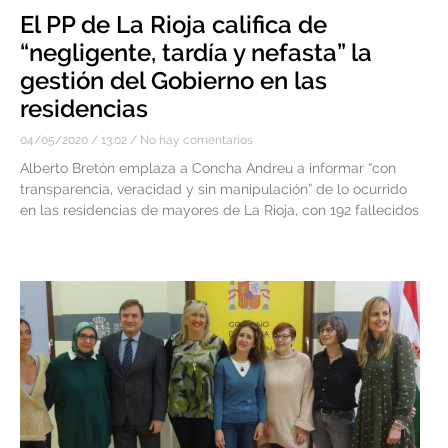
El PP de La Rioja califica de
“negligente, tardía y nefasta” la
gestión del Gobierno en las
residencias
04/05/2020
13:02
No hay comentarios
Alberto Bretón emplaza a Concha Andreu a informar “con
transparencia, veracidad y sin manipulación” de lo ocurrido
en las residencias de mayores de La Rioja, con 192 fallecidos