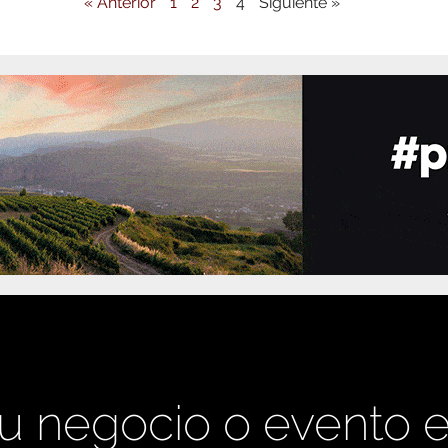
« Anterior
1
2
3
4
Siguiente »
u negocio o evento 