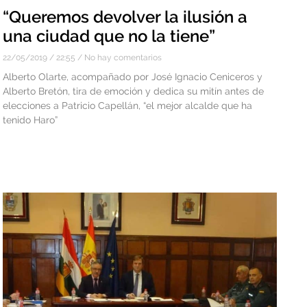
“Queremos devolver la ilusión a
una ciudad que no la tiene”
22/05/2019
22:55
No hay comentarios
Alberto Olarte, acompañado por José Ignacio Ceniceros y
Alberto Bretón, tira de emoción y dedica su mitín antes de
elecciones a Patricio Capellán, “el mejor alcalde que ha
tenido Haro”