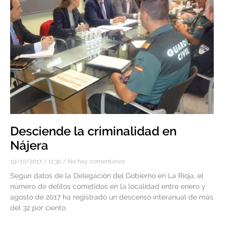
Desciende la criminalidad en
Nájera
19/10/2017
11:30
No hay comentarios
Según datos de la Delegación del Gobierno en La Rioja, el
número de delitos cometidos en la localidad entre enero y
agosto de 2017 ha registrado un descenso interanual de más
del 32 por ciento