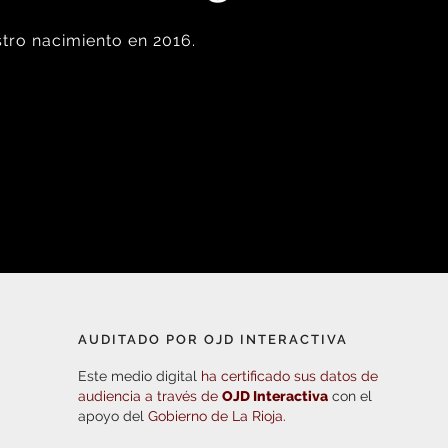
tro nacimiento en 2016.
AUDITADO POR OJD INTERACTIVA
Este medio digital
ha certificado sus datos de
audiencia a través de
OJD Interactiva
con el
apoyo del
Gobierno de La Rioja.