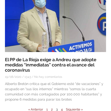
El PP de La Rioja exige a Andreu que adopte
medidas “inmediatas” contra el avance del
coronavirus
19/08/2020
13:43
No hay comentarios
Alberto Bretón critica que el Gobierno esté “de vacaciones” y
ocupado en “sus líos internos” mientras “somos la cuarta
comunidad con más contagiados por 100.000 habitantes” y
propone 6 medidas para parar los brotes
« Anterior
1
2
3
4
Siguiente »