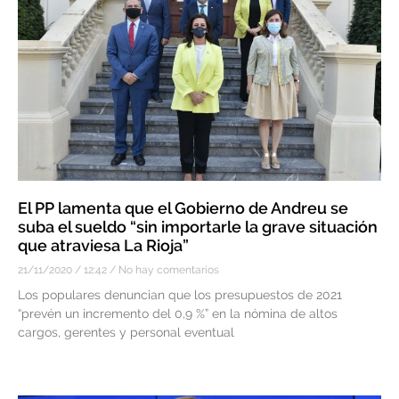
El PP lamenta que el Gobierno de Andreu se
suba el sueldo “sin importarle la grave situación
que atraviesa La Rioja”
21/11/2020
12:42
No hay comentarios
Los populares denuncian que los presupuestos de 2021
“prevén un incremento del 0,9 %” en la nómina de altos
cargos, gerentes y personal eventual