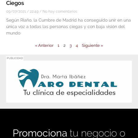
Ciegos
09/07/2021
22:49
No hay comentarios
Según Riaño, la Cumbre de Madrid ha conseguido unir en una
única voz a todas las personas ciegas y con baja visión del
mundo
« Anterior
1
2
3
4
Siguiente »
PUBLICIDAD
Promociona
tu negocio o