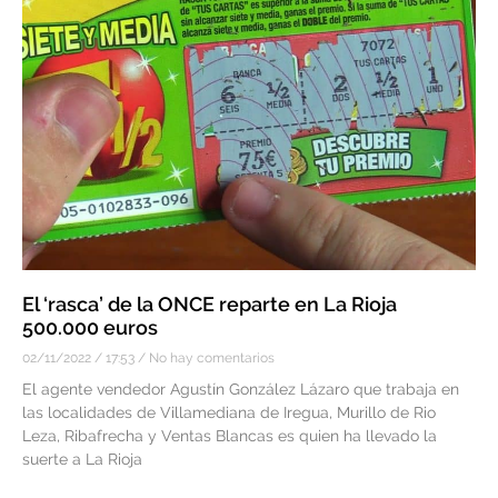
El ‘rasca’ de la ONCE reparte en La Rioja
500.000 euros
02/11/2022
17:53
No hay comentarios
El agente vendedor Agustín González Lázaro que trabaja en
las localidades de Villamediana de Iregua, Murillo de Rio
Leza, Ribafrecha y Ventas Blancas es quien ha llevado la
suerte a La Rioja