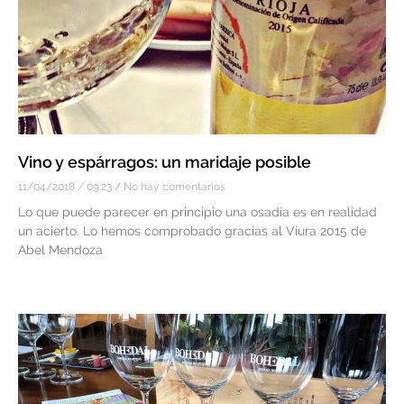
Vino y espárragos: un maridaje posible
11/04/2018
09:23
No hay comentarios
Lo que puede parecer en principio una osadía es en realidad
un acierto. Lo hemos comprobado gracias al Viura 2015 de
Abel Mendoza