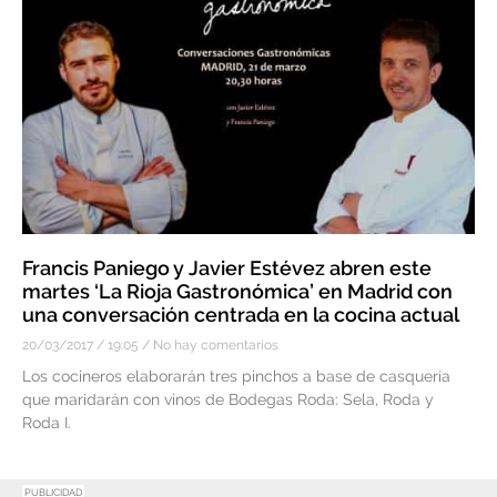
Francis Paniego y Javier Estévez abren este
martes ‘La Rioja Gastronómica’ en Madrid con
una conversación centrada en la cocina actual
20/03/2017
19:05
No hay comentarios
Los cocineros elaborarán tres pinchos a base de casquería
que maridarán con vinos de Bodegas Roda: Sela, Roda y
Roda I.
PUBLICIDAD