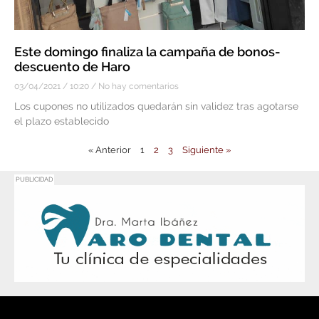
Este domingo finaliza la campaña de bonos-
descuento de Haro
03/04/2021
10:20
No hay comentarios
Los cupones no utilizados quedarán sin validez tras agotarse
el plazo establecido
« Anterior
1
2
3
Siguiente »
PUBLICIDAD