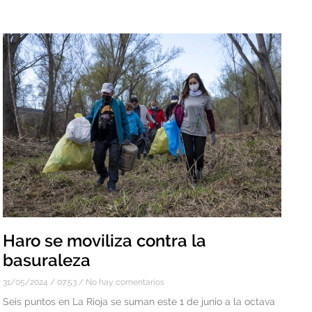
Haro se moviliza contra la
basuraleza
31/05/2024
07:53
No hay comentarios
Seis puntos en La Rioja se suman este 1 de junio a la octava