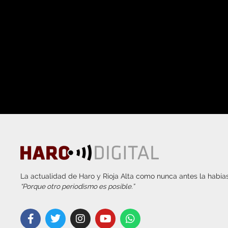
La actualidad de Haro y Rioja Alta como nunca antes la habías
“Porque otro periodismo es posible.”