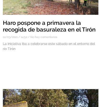
Haro pospone a primavera la
recogida de basuraleza en el Tirón
12/03/2021
14:52
No hay comentarios
La iniciativa iba a celebrarse este sábado en el entorno del
río Tirón