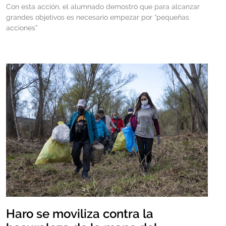
Con esta acción, el alumnado demostró que para alcanzar
grandes objetivos es necesario empezar por “pequeñas
acciones”
Haro se moviliza contra la