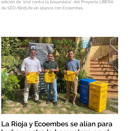
edición de ‘1m2 contra la basuraleza’, del Proyecto LIBERA,
de SEO/BirdLife en alianza con Ecoembes
La Rioja y Ecoembes se alían para