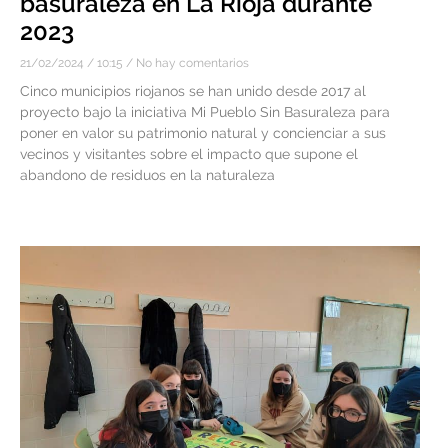
basuraleza en La Rioja durante
2023
21/02/2024
10:15
No hay comentarios
Cinco municipios riojanos se han unido desde 2017 al
proyecto bajo la iniciativa Mi Pueblo Sin Basuraleza para
poner en valor su patrimonio natural y concienciar a sus
vecinos y visitantes sobre el impacto que supone el
abandono de residuos en la naturaleza