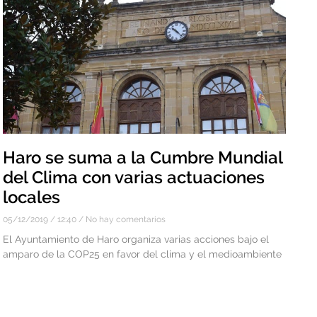
Haro se suma a la Cumbre Mundial
del Clima con varias actuaciones
locales
05/12/2019
12:40
No hay comentarios
El Ayuntamiento de Haro organiza varias acciones bajo el
amparo de la COP25 en favor del clima y el medioambiente