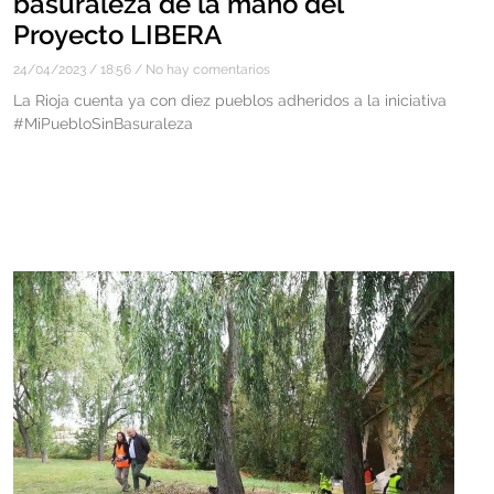
basuraleza de la mano del
Proyecto LIBERA
24/04/2023
18:56
No hay comentarios
La Rioja cuenta ya con diez pueblos adheridos a la iniciativa
#MiPuebloSinBasuraleza