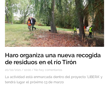
Haro organiza una nueva recogida
de residuos en el río Tirón
20/02/2021
10:00
No hay comentarios
La actividad está enmarcada dentro del proyecto ‘LIBERA’ y
tendrá lugar el próximo 13 de marzo