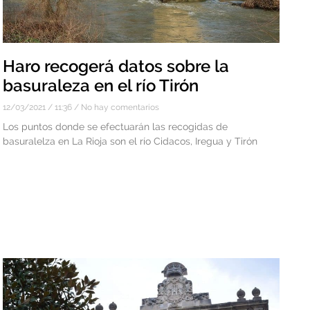
Haro recogerá datos sobre la
basuraleza en el río Tirón
12/03/2021
11:36
No hay comentarios
Los puntos donde se efectuarán las recogidas de
basuralelza en La Rioja son el río Cidacos, Iregua y Tirón