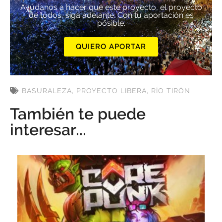
Ayúdanos a hacer que este proyecto, el proyecto
de todos, siga adelante. Con tu aportación es
posible.
QUIERO APORTAR
BASURALEZA
,
PROYECTO LIBERA
,
RÍO TIRÓN
También te puede
interesar...