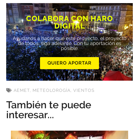
COLABORA CON HARO
DIGITAL
Ayúdanos a hacer que este proyecto, el proyecto
de todos, siga adelante. Con tu aportación es
posible.
QUIERO APORTAR
AEMET
,
METEOLOROGÍA
,
VIENTOS
También te puede
interesar...