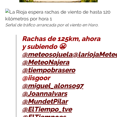
Señal de tráfico arrancada por el viento en Haro.
Rachas de 125km, ahora
y subiendo 😬
@meteosojuela
@lariojaMete
@MeteoNajera
@tiempobrasero
@iisgoor
@miguel_alonso97
@JoannaIvars
@MundetPilar
@ElTiempo_tve