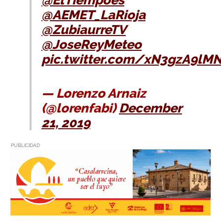
@ElTiempoes
@AEMET_LaRioja
@ZubiaurreTV
@JoseReyMeteo
pic.twitter.com/xN3gzA9lM
— Lorenzo Arnaiz
(@lorenfabi)
December
21, 2019
PUBLICIDAD