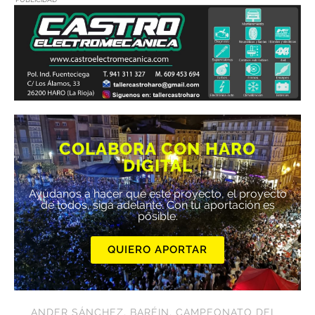
COLABORA CON HARO
DIGITAL
Ayúdanos a hacer que este proyecto, el proyecto
de todos, siga adelante. Con tu aportación es
posible.
QUIERO APORTAR
ANDER SÁNCHEZ
,
BARÉIN
,
CAMPEONATO DEL