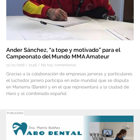
Ander Sánchez, “a tope y motivado” para el
Campeonato del Mundo MMA Amateur
11/11/2018
11:46
No hay comentarios
Gracias a la colaboración de empresas jarreras y particulares,
el luchador jarrero participa en este mundial que se disputa
en Manama (Baréin) y en el que representará a la ciudad de
Haro y al combinado español
PUBLICIDAD