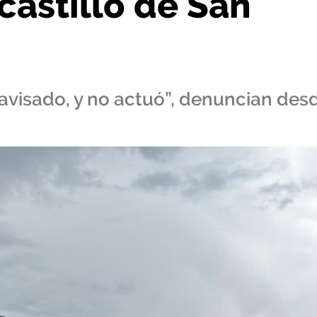
castillo de San
e avisado, y no actuó”, denuncian des