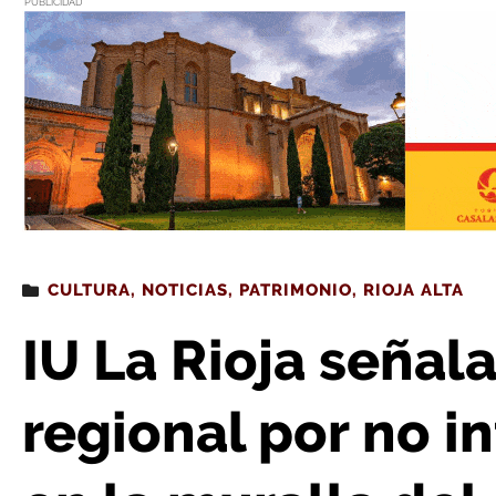
PUBLICIDAD
Estás leyendo
: IU La Rioja señala al Gobierno regional por no intervenir 
CULTURA
,
NOTICIAS
,
PATRIMONIO
,
RIOJA ALTA
IU La Rioja señal
regional por no i