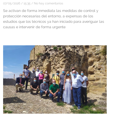
07/05/2026
15:35
No hay comentarios
Se activan de forma inmediata las medidas de control y
protección necesarias del entorno, a expensas de los
estudios que los técnicos ya han iniciado para averiguar las
causas e intervenir de forma urgente