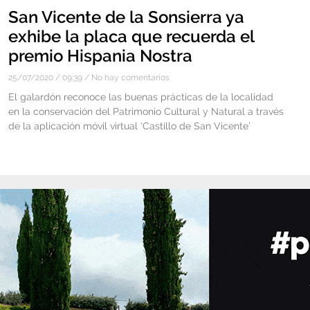
San Vicente de la Sonsierra ya
exhibe la placa que recuerda el
premio Hispania Nostra
25/07/2020
09:39
No hay comentarios
El galardón reconoce las buenas prácticas de la localidad
en la conservación del Patrimonio Cultural y Natural a través
de la aplicación móvil virtual ‘Castillo de San Vicente’