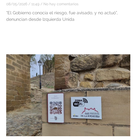
08/05/2026
11:49
No hay comentarios
“El Gobierno conocía el riesgo, fue avisado, y no actuó”,
denuncian desde Izquierda Unida