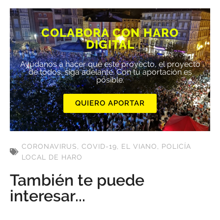
COLABORA CON HARO
DIGITAL
Ayúdanos a hacer que este proyecto, el proyecto
de todos, siga adelante. Con tu aportación es
posible.
QUIERO APORTAR
CORONAVIRUS
,
COVID-19
,
EL VIANO
,
POLICÍA
LOCAL DE HARO
También te puede
interesar...