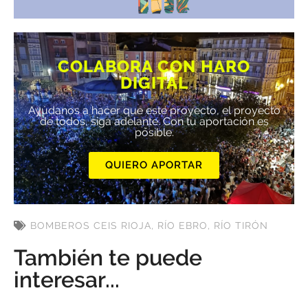
COLABORA CON HARO
DIGITAL
Ayúdanos a hacer que este proyecto, el proyecto
de todos, siga adelante. Con tu aportación es
posible.
QUIERO APORTAR
BOMBEROS CEIS RIOJA
,
RÍO EBRO
,
RÍO TIRÓN
También te puede
interesar...