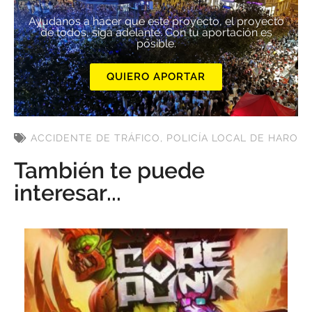
Ayúdanos a hacer que este proyecto, el proyecto
de todos, siga adelante. Con tu aportación es
posible.
QUIERO APORTAR
ACCIDENTE DE TRÁFICO
,
POLICÍA LOCAL DE HARO
También te puede
interesar...