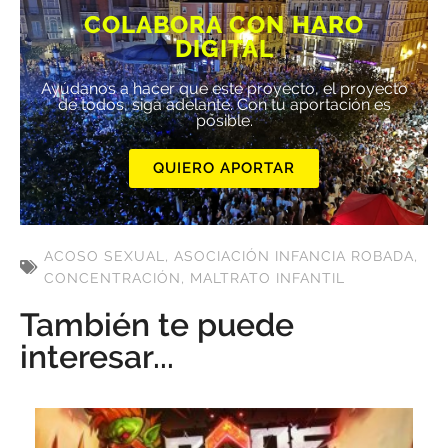
COLABORA CON HARO
DIGITAL
Ayúdanos a hacer que este proyecto, el proyecto
de todos, siga adelante. Con tu aportación es
posible.
QUIERO APORTAR
ACOSO SEXUAL
,
ASOCIACIÓN INFANCIA ROBADA
,
CONCENTRACIÓN
,
MALTRATO INFANTIL
También te puede
interesar...