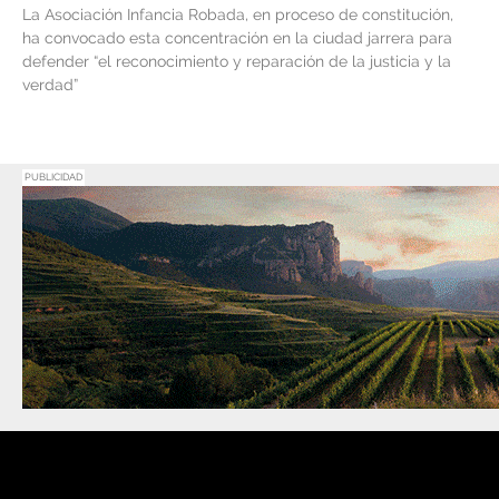
La Asociación Infancia Robada, en proceso de constitución,
ha convocado esta concentración en la ciudad jarrera para
defender “el reconocimiento y reparación de la justicia y la
verdad”
PUBLICIDAD