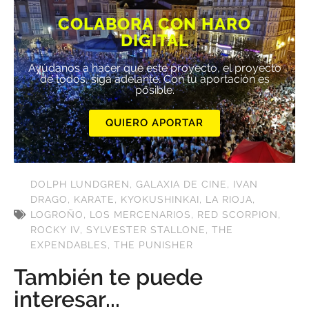
COLABORA CON HARO
DIGITAL
Ayúdanos a hacer que este proyecto, el proyecto
de todos, siga adelante. Con tu aportación es
posible.
QUIERO APORTAR
DOLPH LUNDGREN
,
GALAXIA DE CINE
,
IVAN
DRAGO
,
KARATE
,
KYOKUSHINKAI
,
LA RIOJA
,
LOGROÑO
,
LOS MERCENARIOS
,
RED SCORPION
,
ROCKY IV
,
SYLVESTER STALLONE
,
THE
EXPENDABLES
,
THE PUNISHER
También te puede
interesar...