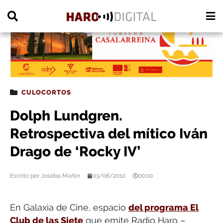
PUBLICIDAD
CULOCORTOS
Dolph Lundgren.
Retrospectiva del mítico Iván
Drago de ‘Rocky IV’
Escrito por
Joseba Martín
03/06/2010
00:00
En Galaxia de Cine, espacio
del programa El
Club de las Siete
que emite Radio Haro –