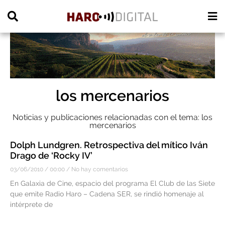
PUBLICIDAD
los mercenarios
Noticias y publicaciones relacionadas con el tema: los
mercenarios
Dolph Lundgren. Retrospectiva del mítico Iván
Drago de ‘Rocky IV’
03/06/2010
00:00
No hay comentarios
En Galaxia de Cine, espacio del programa El Club de las Siete
que emite Radio Haro – Cadena SER, se rindió homenaje al
intérprete de