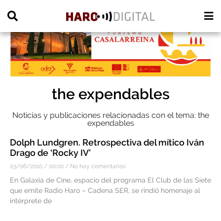
PUBLICIDAD
the expendables
Noticias y publicaciones relacionadas con el tema: the
expendables
Dolph Lundgren. Retrospectiva del mítico Iván
Drago de ‘Rocky IV’
03/06/2010
00:00
No hay comentarios
En Galaxia de Cine, espacio del programa El Club de las Siete
que emite Radio Haro – Cadena SER, se rindió homenaje al
intérprete de