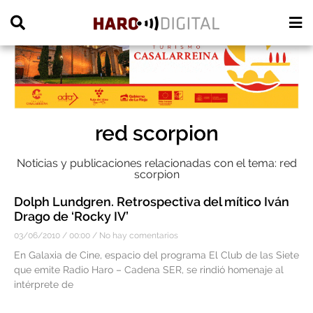
PUBLICIDAD
red scorpion
Noticias y publicaciones relacionadas con el tema: red
scorpion
Dolph Lundgren. Retrospectiva del mítico Iván
Drago de ‘Rocky IV’
03/06/2010
00:00
No hay comentarios
En Galaxia de Cine, espacio del programa El Club de las Siete
que emite Radio Haro – Cadena SER, se rindió homenaje al
intérprete de