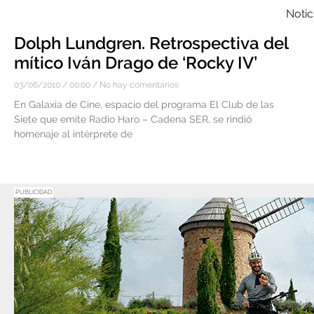
Notic
Dolph Lundgren. Retrospectiva del
mítico Iván Drago de ‘Rocky IV’
03/06/2010
00:00
No hay comentarios
En Galaxia de Cine, espacio del programa El Club de las
Siete que emite Radio Haro – Cadena SER, se rindió
homenaje al intérprete de
PUBLICIDAD