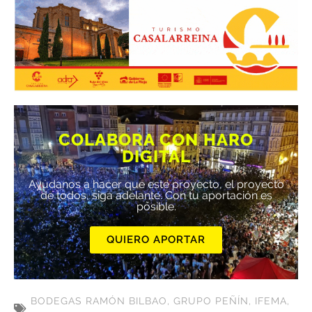
COLABORA CON HARO
DIGITAL
Ayúdanos a hacer que este proyecto, el proyecto
de todos, siga adelante. Con tu aportación es
posible.
QUIERO APORTAR
BODEGAS RAMÓN BILBAO
,
GRUPO PEÑÍN
,
IFEMA
,