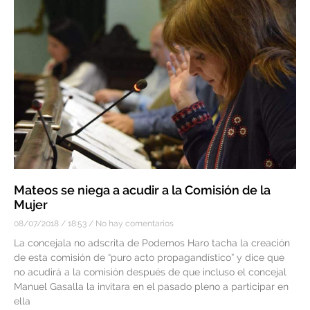
Mateos se niega a acudir a la Comisión de la
Mujer
08/07/2018
18:53
No hay comentarios
La concejala no adscrita de Podemos Haro tacha la creación
de esta comisión de “puro acto propagandístico” y dice que
no acudirá a la comisión después de que incluso el concejal
Manuel Gasalla la invitara en el pasado pleno a participar en
ella