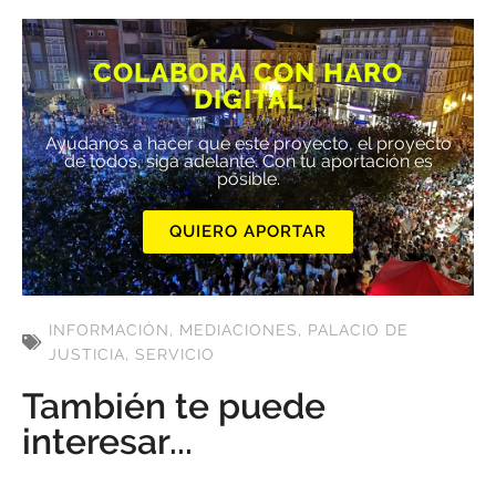
COLABORA CON HARO
DIGITAL
Ayúdanos a hacer que este proyecto, el proyecto
de todos, siga adelante. Con tu aportación es
posible.
QUIERO APORTAR
INFORMACIÓN
,
MEDIACIONES
,
PALACIO DE
JUSTICIA
,
SERVICIO
También te puede
interesar...