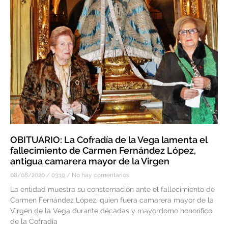
OBITUARIO: La Cofradía de la Vega lamenta el
fallecimiento de Carmen Fernández López,
antigua camarera mayor de la Virgen
08/08/2020
03:19
No hay comentarios
La entidad muestra su consternación ante el fallecimiento de
Carmen Fernández López, quien fuera camarera mayor de la
Virgen de la Vega durante décadas y mayordomo honorífico
de la Cofradía