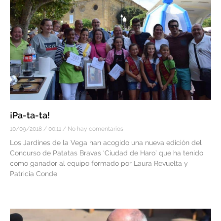
¡Pa-ta-ta!
10/09/2018
00:11
No hay comentarios
Los Jardines de la Vega han acogido una nueva edición del
Concurso de Patatas Bravas ‘Ciudad de Haro’ que ha tenido
como ganador al equipo formado por Laura Revuelta y
Patricia Conde