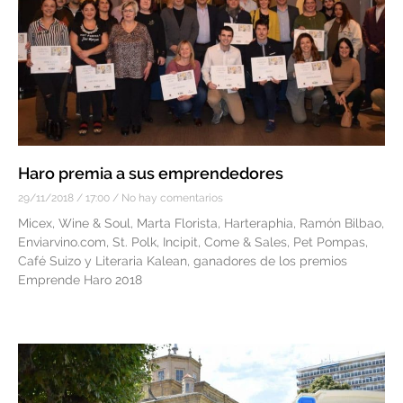
Haro premia a sus emprendedores
29/11/2018
17:00
No hay comentarios
Micex, Wine & Soul, Marta Florista, Harteraphia, Ramón Bilbao,
Enviarvino.com, St. Polk, Incipit, Come & Sales, Pet Pompas,
Café Suizo y Literaria Kalean, ganadores de los premios
Emprende Haro 2018