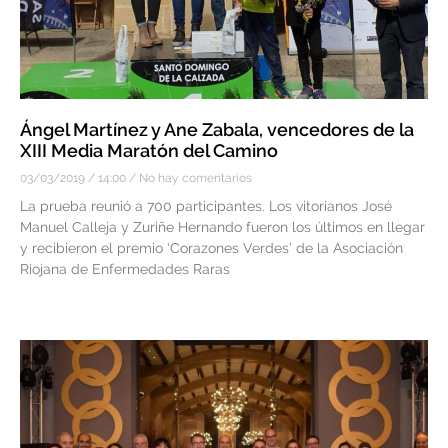
Ángel Martínez y Ane Zabala, vencedores de la
XIII Media Maratón del Camino
03/03/2019
14:00
No hay comentarios
La prueba reunió a 700 participantes. Los vitorianos José
Manuel Calleja y Zuriñe Hernando fueron los últimos en llegar
y recibieron el premio ‘Corazones Verdes’ de la Asociación
Riojana de Enfermedades Raras