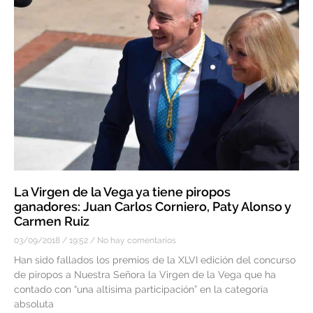
La Virgen de la Vega ya tiene piropos
ganadores: Juan Carlos Corniero, Paty Alonso y
Carmen Ruiz
03/09/2018
19:52
No hay comentarios
Han sido fallados los premios de la XLVI edición del concurso
de piropos a Nuestra Señora la Virgen de la Vega que ha
contado con “una altísima participación” en la categoría
absoluta