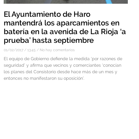
El Ayuntamiento de Haro
mantendrá los aparcamientos en
batería en la avenida de La Rioja ‘a
prueba’ hasta septiembre
01/02/2017
13:45
No hay comentarios
El equipo de Gobierno defiende la medida ‘por razones de
seguridad’ y afirma que vecinos y comerciantes ‘conocían
los planes del Consistorio desde hace más de un mes y
entonces no manifestaron su oposición’.