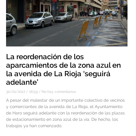
La reordenación de los
aparcamientos de la zona azul en
la avenida de La Rioja ‘seguirá
adelante’
30/01/2017
16:59
No hay comentarios
A pesar del malestar de un importante colectivo de vecinos
y comerciantes de la avenida de La Rioja, el Ayuntamiento
de Haro seguirá adelante con la reordenación de las plazas
de estacionamiento en zona azul de la vía. De hecho, los
trabajos ya han comenzado.