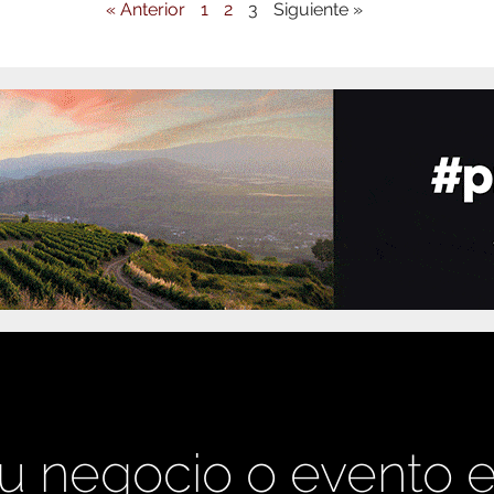
« Anterior
1
2
3
Siguiente »
u negocio o evento 