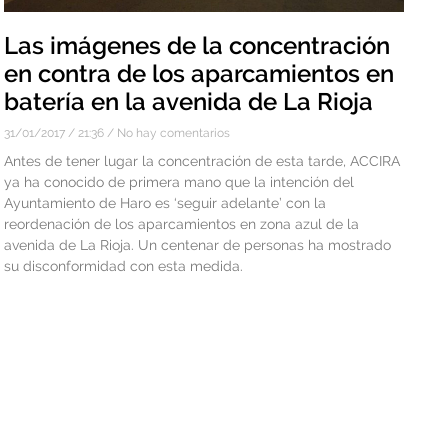
Las imágenes de la concentración
en contra de los aparcamientos en
batería en la avenida de La Rioja
31/01/2017
21:36
No hay comentarios
Antes de tener lugar la concentración de esta tarde, ACCIRA
ya ha conocido de primera mano que la intención del
Ayuntamiento de Haro es ‘seguir adelante’ con la
reordenación de los aparcamientos en zona azul de la
avenida de La Rioja. Un centenar de personas ha mostrado
su disconformidad con esta medida.