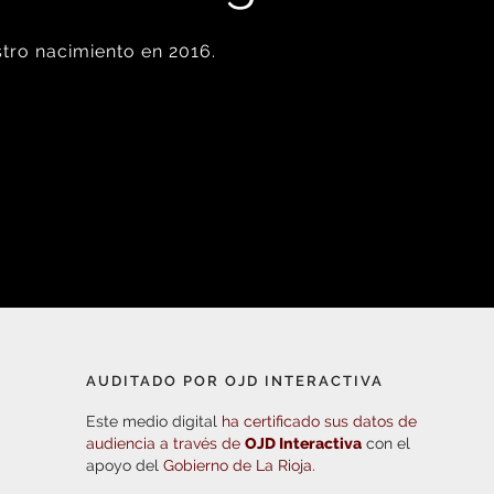
tro nacimiento en 2016.
AUDITADO POR OJD INTERACTIVA
Este medio digital
ha certificado sus datos de
audiencia a través de
OJD Interactiva
con el
apoyo del
Gobierno de La Rioja.