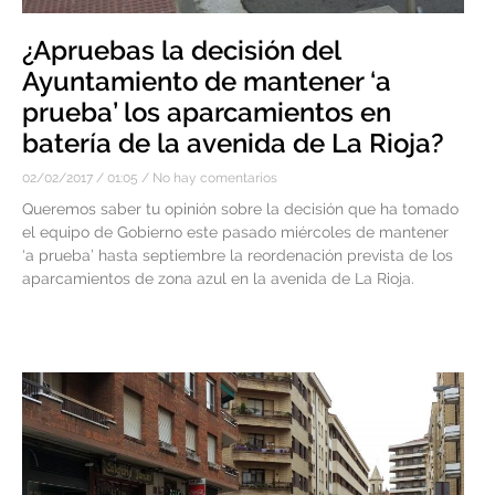
¿Apruebas la decisión del
Ayuntamiento de mantener ‘a
prueba’ los aparcamientos en
batería de la avenida de La Rioja?
02/02/2017
01:05
No hay comentarios
Queremos saber tu opinión sobre la decisión que ha tomado
el equipo de Gobierno este pasado miércoles de mantener
‘a prueba’ hasta septiembre la reordenación prevista de los
aparcamientos de zona azul en la avenida de La Rioja.