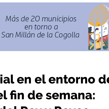
 de semana: conciertos, Copa del Rey y Reyes Magos
ial en el entorno d
l fin de semana: