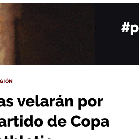
artido de Copa entre la UDL y el Athletic
GIÓN
as velarán por
partido de Copa