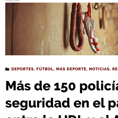
PUBLICIDAD
Estás leyendo
: Más de 150 policías velarán por seguridad en el p
DEPORTES
,
FÚTBOL
,
MÁS DEPORTE
,
NOTICIAS
,
RE
Más de 150 policí
seguridad en el 