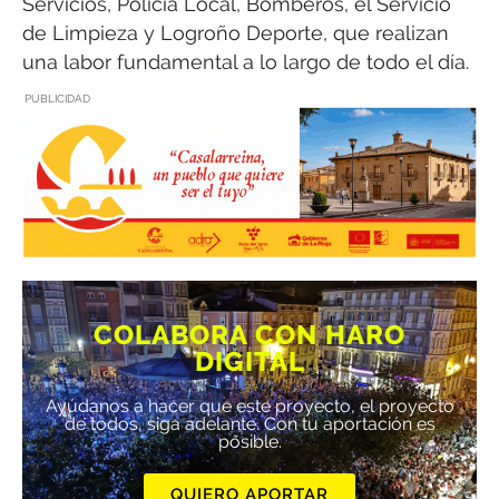
Servicios, Policía Local, Bomberos, el Servicio
de Limpieza y Logroño Deporte, que realizan
una labor fundamental a lo largo de todo el día.
PUBLICIDAD
COLABORA CON HARO
DIGITAL
Ayúdanos a hacer que este proyecto, el proyecto
de todos, siga adelante. Con tu aportación es
posible.
QUIERO APORTAR